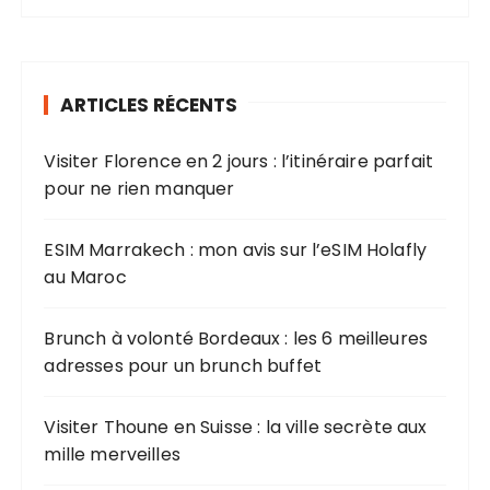
h
e
r
ARTICLES RÉCENTS
c
h
Visiter Florence en 2 jours : l’itinéraire parfait
e
pour ne rien manquer
p
o
u
ESIM Marrakech : mon avis sur l’eSIM Holafly
r
au Maroc
:
Brunch à volonté Bordeaux : les 6 meilleures
adresses pour un brunch buffet
Visiter Thoune en Suisse : la ville secrète aux
mille merveilles