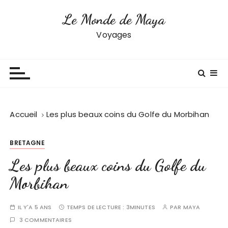
P
Le Monde de Maya
a
s
Voyages
s
e
r
a
u
c
Accueil
Les plus beaux coins du Golfe du Morbihan
o
n
BRETAGNE
t
e
Les plus beaux coins du Golfe du
n
Morbihan
u
IL Y'A 5 ANS
TEMPS DE LECTURE :
3MINUTES
PAR
MAYA
3 COMMENTAIRES