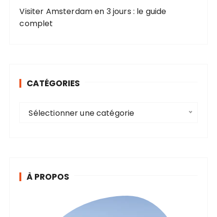
Visiter Amsterdam en 3 jours : le guide
complet
CATÉGORIES
C
Sélectionner une catégorie
a
t
é
g
o
À PROPOS
r
i
e
s