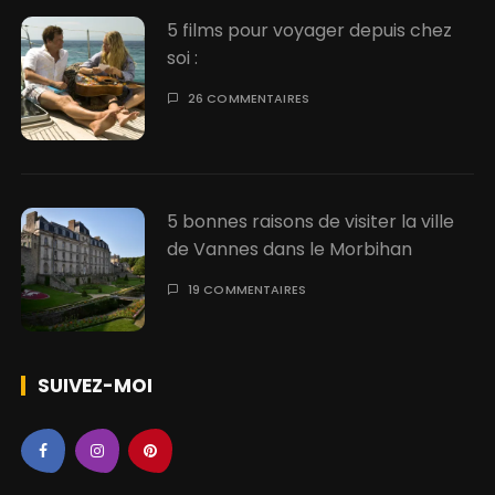
e
5 films pour voyager depuis chez
s
soi :
p
26 COMMENTAIRES
u
b
l
i
5 bonnes raisons de visiter la ville
de Vannes dans le Morbihan
c
a
19 COMMENTAIRES
t
i
SUIVEZ-MOI
o
n
s