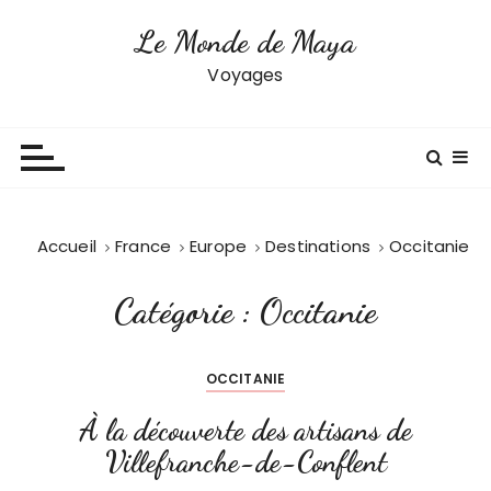
P
Le Monde de Maya
a
s
Voyages
s
e
r
a
u
c
Accueil
France
Europe
Destinations
Occitanie
o
n
Catégorie :
Occitanie
t
e
n
OCCITANIE
u
À la découverte des artisans de
Villefranche-de-Conflent