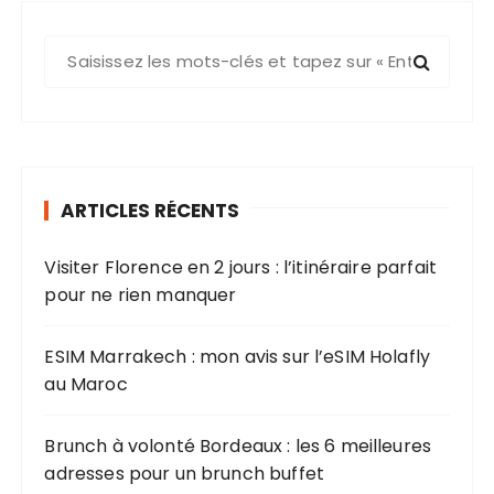
R
e
c
h
e
r
ARTICLES RÉCENTS
c
h
Visiter Florence en 2 jours : l’itinéraire parfait
e
pour ne rien manquer
p
o
u
ESIM Marrakech : mon avis sur l’eSIM Holafly
r
au Maroc
:
Brunch à volonté Bordeaux : les 6 meilleures
adresses pour un brunch buffet