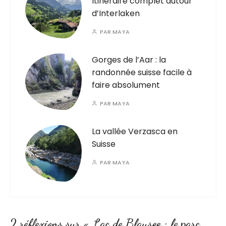
Itinéraire complet autour
d’Interlaken
PAR
MAYA
Gorges de l’Aar : la
randonnée suisse facile à
faire absolument
PAR
MAYA
La vallée Verzasca en
Suisse
PAR
MAYA
2 réflexions sur «
Lac de Blausee : le parc