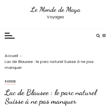
P
Le Monde de Maya
a
s
Voyages
s
e
r
a
u
c
Accueil
o
Lac de Blausee : le parc naturel Suisse à ne pas
n
manquer
t
e
SUISSE
n
u
Lac de Blausee : le parc naturel
Suisse à ne pas manquer