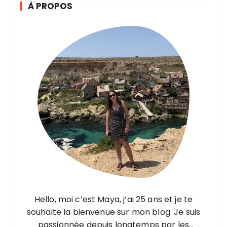
À PROPOS
r
i
e
s
Hello, moi c’est Maya, j’ai 25 ans et je te
souhaite la bienvenue sur mon blog. Je suis
passionnée depuis longtemps par les