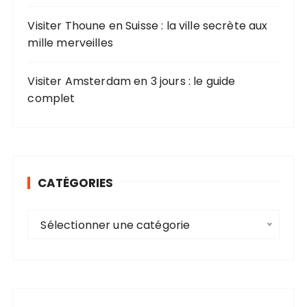
Visiter Thoune en Suisse : la ville secrète aux
mille merveilles
Visiter Amsterdam en 3 jours : le guide
complet
CATÉGORIES
C
Sélectionner une catégorie
a
t
é
g
o