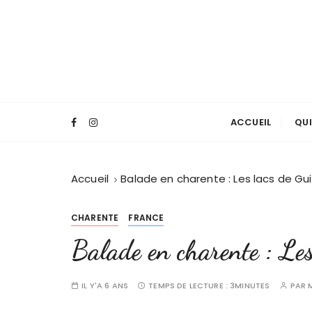
P
a
s
s
e
r
a
ACCUEIL
QUI
u
c
o
Accueil
Balade en charente : Les lacs de G
n
t
e
CHARENTE
FRANCE
n
Balade en charente : Les
u
IL Y'A 6 ANS
TEMPS DE LECTURE :
3MINUTES
PAR