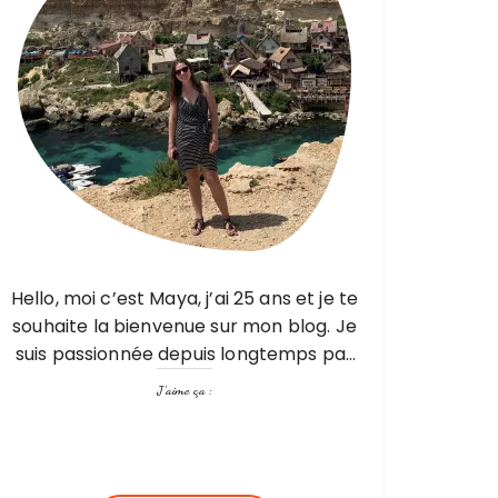
Hello, moi c’est Maya, j’ai 25 ans et je te
souhaite la bienvenue sur mon blog. Je
suis passionnée depuis longtemps par
les voyages, mais pas seulement par
J’aime ça :
les visites, les découvertes mais aussi…