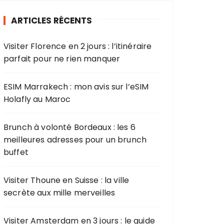
r
ARTICLES RÉCENTS
c
h
Visiter Florence en 2 jours : l’itinéraire
e
parfait pour ne rien manquer
p
o
u
ESIM Marrakech : mon avis sur l’eSIM
r
Holafly au Maroc
:
Brunch à volonté Bordeaux : les 6
meilleures adresses pour un brunch
buffet
Visiter Thoune en Suisse : la ville
secrète aux mille merveilles
Visiter Amsterdam en 3 jours : le guide