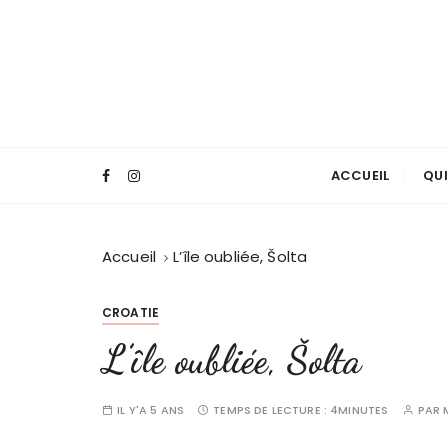
P
a
s
s
e
r
a
ACCUEIL
QUI
u
c
o
Accueil
L’île oubliée, Šolta
n
t
e
CROATIE
n
L’île oubliée, Šolta
u
IL Y'A 5 ANS
TEMPS DE LECTURE :
4MINUTES
PAR