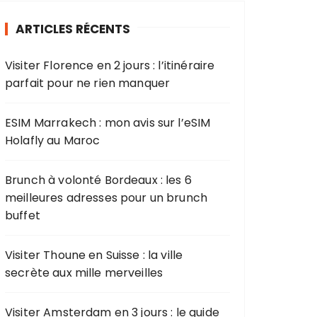
r
ARTICLES RÉCENTS
c
h
Visiter Florence en 2 jours : l’itinéraire
e
parfait pour ne rien manquer
p
o
u
ESIM Marrakech : mon avis sur l’eSIM
r
Holafly au Maroc
:
Brunch à volonté Bordeaux : les 6
meilleures adresses pour un brunch
buffet
Visiter Thoune en Suisse : la ville
secrète aux mille merveilles
Visiter Amsterdam en 3 jours : le guide