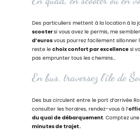
En quad, en scooter ou en vo
Des particuliers mettent à la location à l
scooter
si vous avez le permis, me semble
d’euros
vous pourrez facilement sillonner l
reste le
choix confort par excellence
si v
pas emprunter tous les chemins…
En bus, traversez l’île de Šo
Des bus circulent entre le port d’arrivée R
consulter les horaires, rendez-vous à l’
offi
du quai de débarquement
. Comptez une 
minutes de trajet.