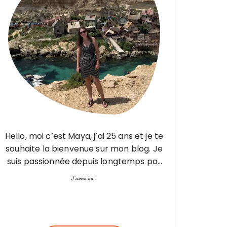
Hello, moi c’est Maya, j’ai 25 ans et je te
souhaite la bienvenue sur mon blog. Je
suis passionnée depuis longtemps par
les voyages, mais pas seulement par
J’aime ça :
les visites, les découvertes mais aussi…