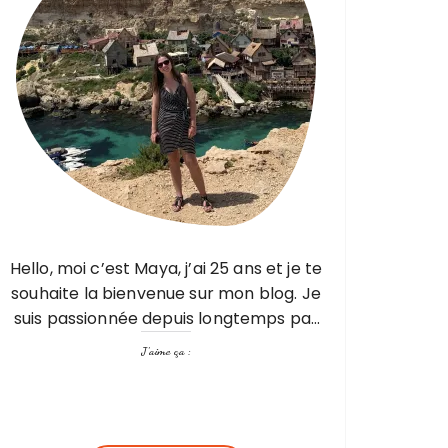
Hello, moi c’est Maya, j’ai 25 ans et je te
souhaite la bienvenue sur mon blog. Je
suis passionnée depuis longtemps par
les voyages, mais pas seulement par
J’aime ça :
les visites, les découvertes mais aussi…