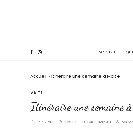
P
a
s
s
e
r
a
ACCUEIL
QUI
u
c
o
Accueil
Itinéraire une semaine à Malte
n
t
e
MALTE
n
Itinéraire une semaine 
u
IL Y'A 7 ANS
TEMPS DE LECTURE :
1MINUTE
PAR
M