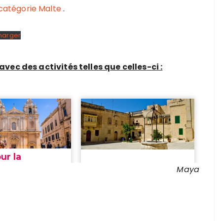
catégorie Malte
.
harger
vec des activités telles que celles-ci :
Maya