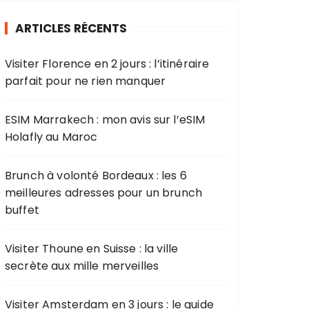
r
ARTICLES RÉCENTS
c
h
Visiter Florence en 2 jours : l’itinéraire
e
parfait pour ne rien manquer
p
o
u
ESIM Marrakech : mon avis sur l’eSIM
r
Holafly au Maroc
:
Brunch à volonté Bordeaux : les 6
meilleures adresses pour un brunch
buffet
Visiter Thoune en Suisse : la ville
secrète aux mille merveilles
Visiter Amsterdam en 3 jours : le guide