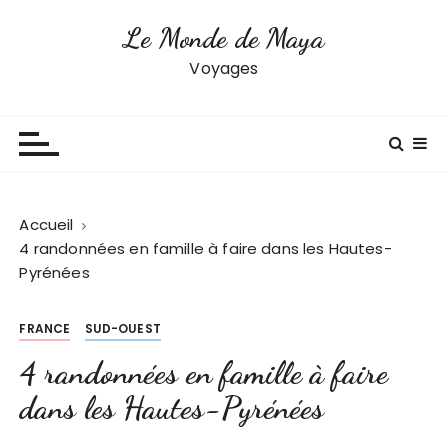
P
Le Monde de Maya
a
s
Voyages
s
e
r
a
u
c
Accueil
o
4 randonnées en famille à faire dans les Hautes-
n
Pyrénées
t
e
FRANCE
SUD-OUEST
n
u
4 randonnées en famille à faire
dans les Hautes-Pyrénées