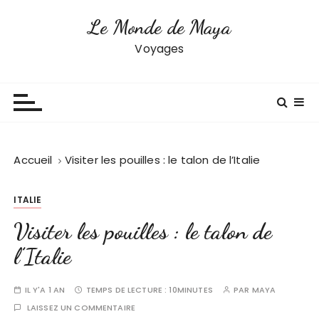
P
Le Monde de Maya
a
s
Voyages
s
e
r
a
u
c
Accueil
Visiter les pouilles : le talon de l’Italie
o
n
ITALIE
t
e
Visiter les pouilles : le talon de
n
l’Italie
u
IL Y'A 1 AN
TEMPS DE LECTURE :
10MINUTES
PAR
MAYA
LAISSEZ UN COMMENTAIRE