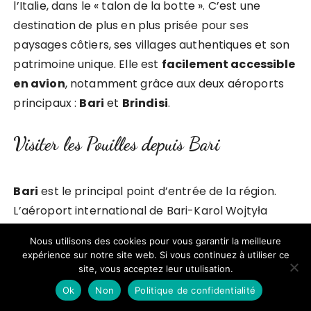
l’Italie, dans le « talon de la botte ». C’est une
destination de plus en plus prisée pour ses
paysages côtiers, ses villages authentiques et son
patrimoine unique. Elle est
facilement accessible
en avion
, notamment grâce aux deux aéroports
principaux :
Bari
et
Brindisi
.
Visiter les Pouilles depuis Bari
Bari
est le principal point d’entrée de la région.
L’aéroport international de Bari-Karol Wojtyła
accueille des vols directs depuis plusieurs grandes
Nous utilisons des cookies pour vous garantir la meilleure
villes françaises et européennes. Une fois arrivé, il
expérience sur notre site web. Si vous continuez à utiliser ce
est possible de :
site, vous acceptez leur utulisation.
Ok
Non
Politique de confidentialité