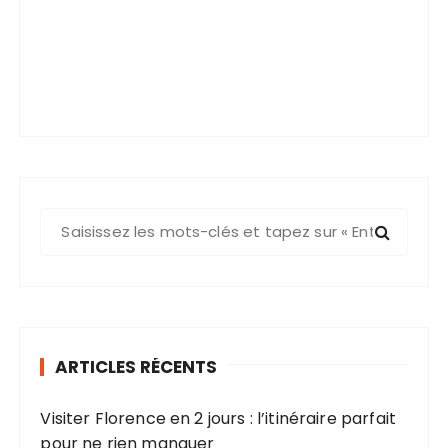
R
e
c
h
e
r
ARTICLES RÉCENTS
c
h
Visiter Florence en 2 jours : l’itinéraire parfait
e
pour ne rien manquer
p