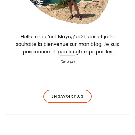
Hello, moi c’est Maya, j’ai 25 ans et je te
souhaite la bienvenue sur mon blog. Je suis
passionnée depuis longtemps par les
voyages, mais pas seulement par les visites,
J’aime ça :
les découvertes mais aussi…
EN SAVOIR PLUS