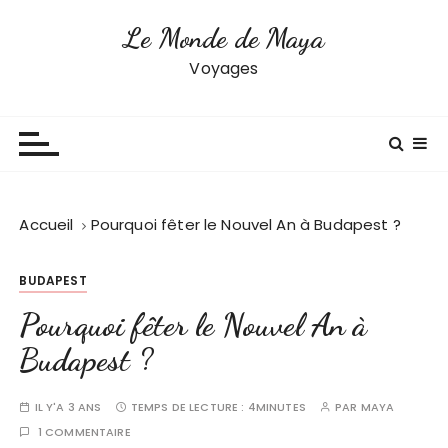
P
Le Monde de Maya
a
s
Voyages
s
e
r
a
u
c
Accueil
Pourquoi fêter le Nouvel An à Budapest ?
o
n
BUDAPEST
t
e
Pourquoi fêter le Nouvel An à
n
Budapest ?
u
IL Y'A 3 ANS
TEMPS DE LECTURE :
4MINUTES
PAR
MAYA
1 COMMENTAIRE