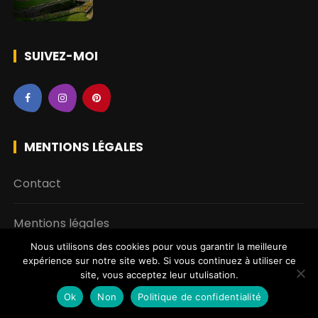
SUIVEZ-MOI
MENTIONS LÉGALES
Contact
Mentions légales
Nous utilisons des cookies pour vous garantir la meilleure
Politique de confidentialité
expérience sur notre site web. Si vous continuez à utiliser ce
site, vous acceptez leur utulisation.
Ok
Non
Politique de confidentialité
Travailler avec Le Monde de Maya