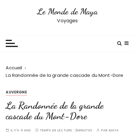
P
Le Monde de Maya
a
s
Voyages
s
e
r
a
u
c
Accueil
o
La Randonnée de la grande cascade du Mont-Dore
n
t
AUVERGNE
e
n
La Randonnée de la grande
u
cascade du Mont-Dore
IL Y'A 4 ANS
TEMPS DE LECTURE :
2MINUTES
PAR
MAYA