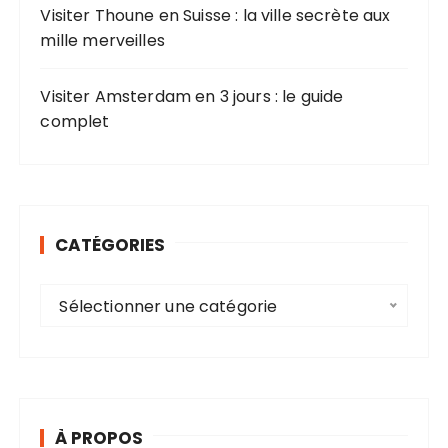
Visiter Thoune en Suisse : la ville secrète aux
mille merveilles
Visiter Amsterdam en 3 jours : le guide
complet
CATÉGORIES
C
Sélectionner une catégorie
a
t
é
g
o
À PROPOS
r