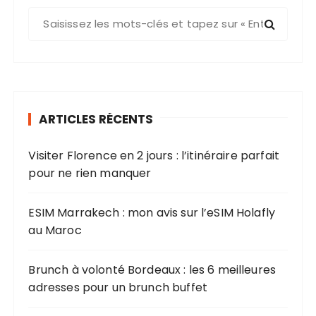
R
e
c
h
e
r
ARTICLES RÉCENTS
c
h
Visiter Florence en 2 jours : l’itinéraire parfait
e
pour ne rien manquer
p
o
u
ESIM Marrakech : mon avis sur l’eSIM Holafly
r
au Maroc
:
Brunch à volonté Bordeaux : les 6 meilleures
adresses pour un brunch buffet