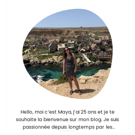
i
e
s
Hello, moi c’est Maya, j’ai 25 ans et je te
souhaite la bienvenue sur mon blog. Je suis
passionnée depuis longtemps par les
voyages, mais pas seulement par les visites,