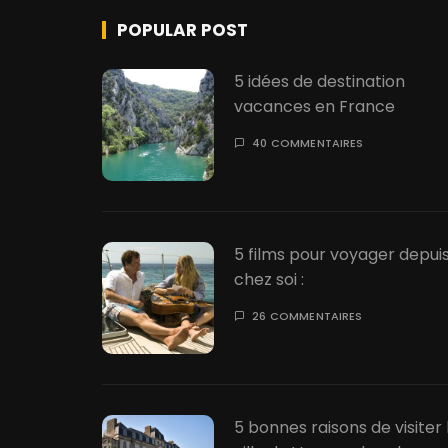
i
POPULAR POST
n
5 idées de destination
a
vacances en France
t
40 COMMENTAIRES
i
o
5 films pour voyager depui
n
chez soi :
d
26 COMMENTAIRES
e
s
p
5 bonnes raisons de visiter 