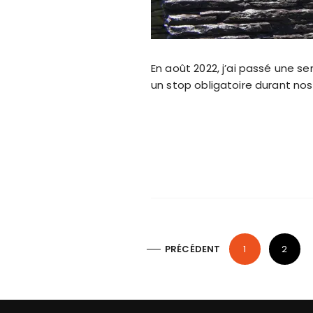
En août 2022, j’ai passé une s
un stop obligatoire durant nos 
P
PRÉCÉDENT
1
2
a
g