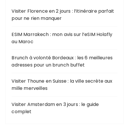
h
Visiter Florence en 2 jours : l’itinéraire parfait
e
pour ne rien manquer
p
o
u
ESIM Marrakech : mon avis sur l’eSIM Holafly
r
au Maroc
:
Brunch à volonté Bordeaux : les 6 meilleures
adresses pour un brunch buffet
Visiter Thoune en Suisse : la ville secrète aux
mille merveilles
Visiter Amsterdam en 3 jours : le guide
complet