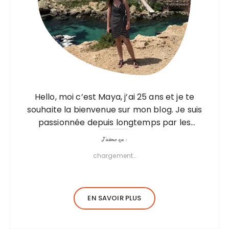
Hello, moi c’est Maya, j’ai 25 ans et je te
souhaite la bienvenue sur mon blog. Je suis
passionnée depuis longtemps par les
voyages, mais pas seulement par les visites,
J’aime ça :
les découvertes mais aussi…
chargement…
EN SAVOIR PLUS