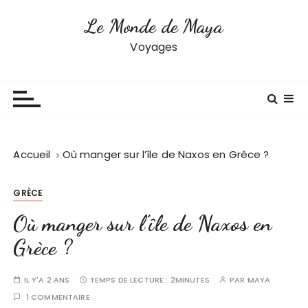
P
Le Monde de Maya
a
s
Voyages
s
e
r
a
u
c
Accueil
Où manger sur l’île de Naxos en Grèce ?
o
n
GRÈCE
t
e
Où manger sur l’île de Naxos en
n
Grèce ?
u
IL Y'A 2 ANS
TEMPS DE LECTURE :
2MINUTES
PAR
MAYA
1 COMMENTAIRE